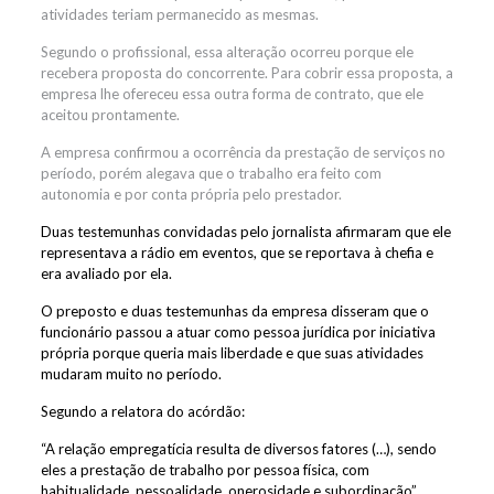
atividades teriam permanecido as mesmas.
Segundo o profissional, essa alteração ocorreu porque ele
recebera proposta do concorrente. Para cobrir essa proposta, a
empresa lhe ofereceu essa outra forma de contrato, que ele
aceitou prontamente.
A empresa confirm
ou
a ocorrência da prestação de serviços no
período, porém aleg
ava
que o trabalho era feito com
autonomia e por conta própria pelo prestador.
Duas testemunhas convidadas pelo jornalista afirmaram que ele
representava a rádio em eventos, que se reportava à chefia e
era avaliado por ela.
O preposto e duas testemunhas da empresa disseram que o
funcionário passou a atuar como pessoa jurídica por iniciativa
própria porque queria mais liberdade
e
que suas atividades
mudaram muito no período
.
Segundo a relatora do acórdão:
“A
relação empregatícia
resulta de diversos fatores (…), sendo
eles a prestação de trabalho por pessoa física, com
habitualidade, pessoalidade, onerosidade e subordinação”.