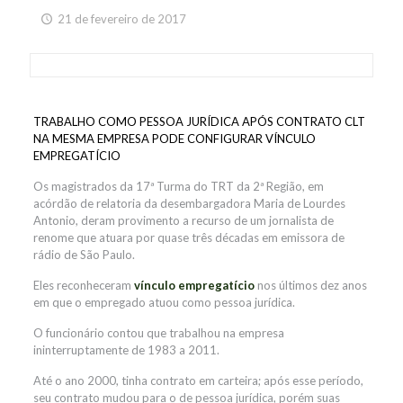
21 de fevereiro de 2017
TRABALHO COMO PESSOA JURÍDICA APÓS CONTRATO CLT
NA MESMA EMPRESA PODE CONFIGURAR VÍNCULO
EMPREGATÍCIO
Os magistrados da 17ª Turma do TRT da 2ª Região, em
acórdão de relatoria da desembargadora Maria de Lourdes
Antonio, deram provimento a recurso de
um
jornalista de
renome que atu
ara
por quase três décadas em emissora de
rádio de São Paulo.
Eles reconheceram
vínculo empregatício
nos últimos dez anos
em que o empregado atuou como pessoa jurídica.
O funcionário contou que trabalhou na empresa
ininterruptamente de 1983 a 2011.
Até o ano 2000, tinha contrato em carteira; após esse período,
seu contrato mudou para o de pessoa jurídica, porém suas