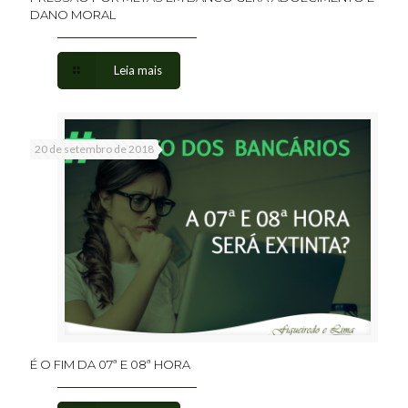
DANO MORAL
Leia mais
20 de setembro de 2018
É O FIM DA 07ª E 08ª HORA